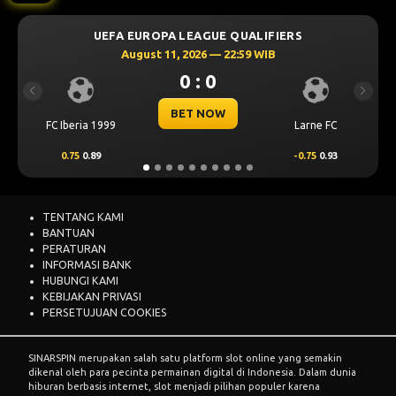
UEFA EUROPA LEAGUE QUALIFIERS
August 11, 2026 — 22:59 WIB
0 : 0
Previous
Next
BET NOW
FC Iberia 1999
Larne FC
0.75
0.89
-0.75
0.93
TENTANG KAMI
BANTUAN
PERATURAN
INFORMASI BANK
HUBUNGI KAMI
KEBIJAKAN PRIVASI
PERSETUJUAN COOKIES
SINARSPIN
merupakan salah satu platform slot online yang semakin
dikenal oleh para pecinta permainan digital di Indonesia. Dalam dunia
hiburan berbasis internet, slot menjadi pilihan populer karena