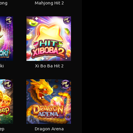
ong
Mahjong Hit 2
ki
Xi Bo Ba Hit 2
ep
Dragon Arena