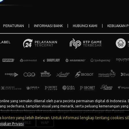
PERATURAN
|
INFORMASI BANK
|
HUBUNGI KAMI
|
KEBIJAKAN P
s of Fortune
Dragon Riches
Emperor Tre
nline yang semakin dikenal oleh para pecinta permainan digital di Indonesia. 
ang sederhana, tampilan visual yang menarik, serta peluang kemenangan yang
King-777
VIP Club
Gold Rus
sik buah-buahan hingga slot modern dengan konsep petualangan dan fantasi.
 konten yang lebih Relevan. Untuk informasi lengkap tentang cookies sil
ijakan Privasi
.
Reserved.
MOBILE
WAP