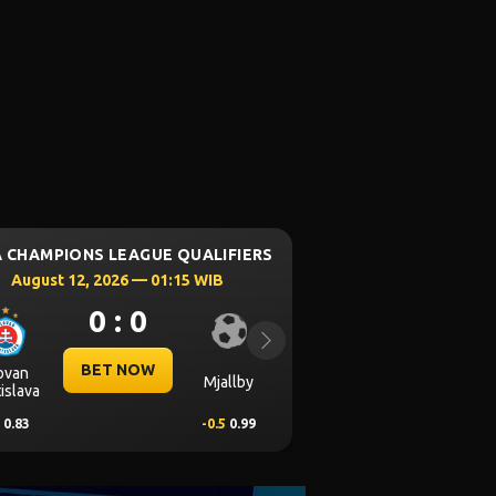
iches
Lucky - 88 Treasures
FOOTBALL F24 INTERNATIONAL
FRIENDLY
August 8, 2026 — 01:15 WIB
0 : 0
Next
BET NOW
gentina
e-Finland
5
0.60
-1.25
-0.84
i
Triple Fish