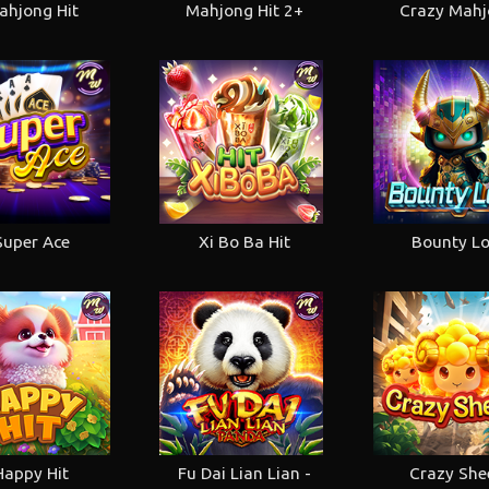
ahjong Hit
Mahjong Hit 2+
Crazy Mahj
Super Ace
Xi Bo Ba Hit
Bounty Lo
Happy Hit
Fu Dai Lian Lian -
Crazy She