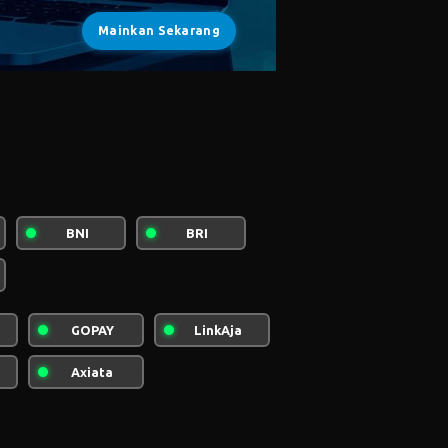
Mainkan Sekarang
iamond
Wealth - 88 Drum
BNI
BRI
GOPAY
LinkAja
Axiata
olden
Gold Panda