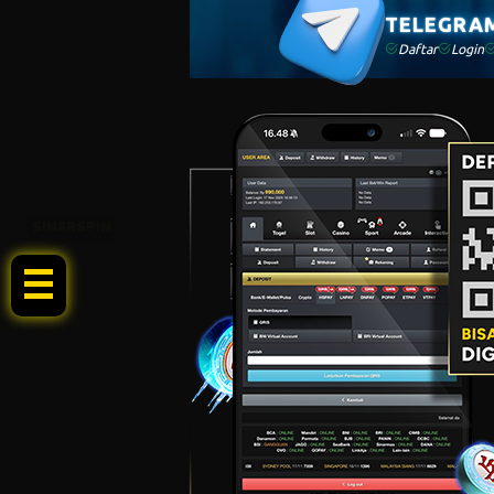
TELEGRA
Daftar
Login
Wealth - 88 Flower
Wealt
SINARSPIN
Fortune - Rolling
Fort
Riches