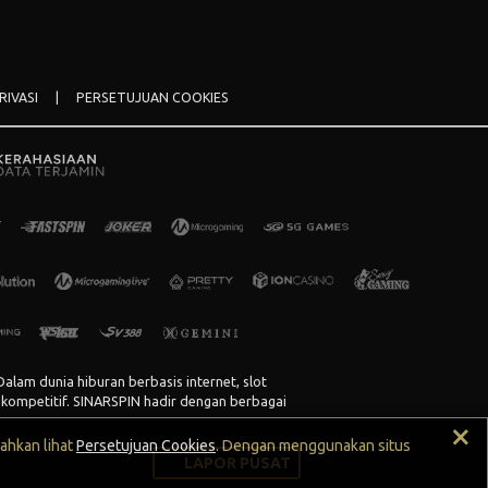
RIVASI
|
PERSETUJUAN COOKIES
asure
Golden Toad
Dalam dunia hiburan berbasis internet, slot
×
 kompetitif.
SINARSPIN
hadir dengan berbagai
h
ahkan lihat
Persetujuan Cookies
. Dengan menggunakan situs
LAPOR PUSAT