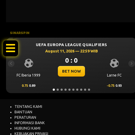
SINARSPIN
UEFA EUROPA LEAGUE QUALIFIERS
August 11, 2026 — 22:59 WIB
0 : 0
Previous
Ne
BET NOW
FC Iberia 1999
Larne FC
0.75
0.89
-0.75
0.93
TENTANG KAMI
BANTUAN
PERATURAN
INFORMASI BANK
HUBUNGI KAMI
KEBIJAKAN PRIVASI