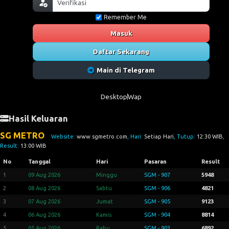
Remember Me
Masuk
Daftar Sekarang
Main di Telegram
Desktop
Wap
Hasil Keluaran
SG METRO
Website:
www.sgmetro.com
, Hari:
Setiap Hari
, Tutup:
12:30 WIB
,
Result:
13:00 WIB
No
Tanggal
Hari
Pasaran
Result
1
09 Aug 2026
Minggu
SGM - 907
5948
2
08 Aug 2026
Sabtu
SGM - 906
4821
3
07 Aug 2026
Jumat
SGM - 905
9123
4
06 Aug 2026
Kamis
SGM - 904
8814
5
05 Aug 2026
Rabu
SGM - 903
6892