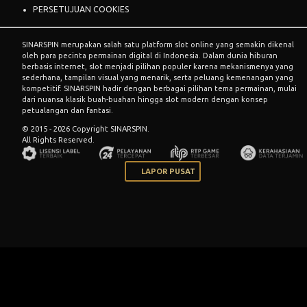
PERSETUJUAN COOKIES
SINARSPIN
merupakan salah satu platform slot online yang semakin dikenal
oleh para pecinta permainan digital di Indonesia. Dalam dunia hiburan
berbasis internet, slot menjadi pilihan populer karena mekanismenya yang
sederhana, tampilan visual yang menarik, serta peluang kemenangan yang
kompetitif.
SINARSPIN
hadir dengan berbagai pilihan tema permainan, mulai
dari nuansa klasik buah-buahan hingga slot modern dengan konsep
petualangan dan fantasi.
© 2015 - 2026 Copyright SINARSPIN.
All Rights Reserved.
LAPOR PUSAT