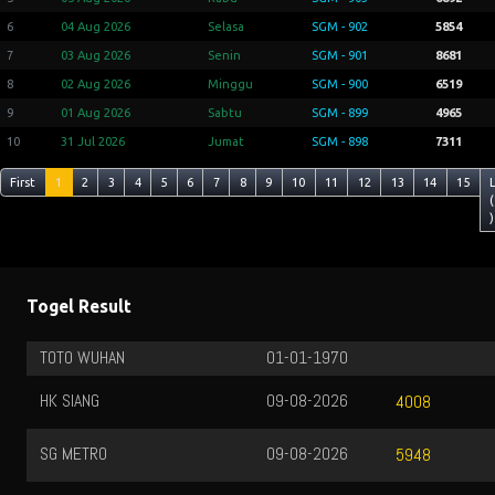
6
04 Aug 2026
Selasa
SGM - 902
5854
7
03 Aug 2026
Senin
SGM - 901
8681
8
02 Aug 2026
Minggu
SGM - 900
6519
9
01 Aug 2026
Sabtu
SGM - 899
4965
10
31 Jul 2026
Jumat
SGM - 898
7311
First
1
2
3
4
5
6
7
8
9
10
11
12
13
14
15
(
)
Togel Result
TOTO WUHAN
01-01-1970
HK SIANG
09-08-2026
4008
SG METRO
09-08-2026
5948