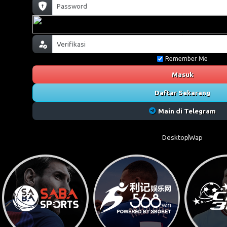
Remember Me
Masuk
Daftar Sekarang
Main di Telegram
Desktop
Wap