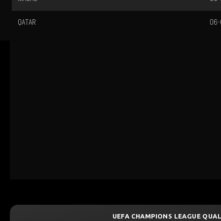
QATAR
06-
UEFA CHAMPIONS LEAGUE QUALIFIERS