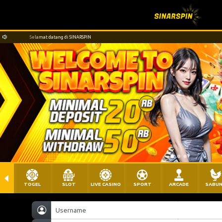
Selamat datang di SINARSPIN
TOGEL
SLOT
LIVE CASINO
SPORT
ARCADE
SABU