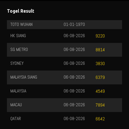
Togel Result
TOTO WUHAN
01-01-1970
HK SIANG
06-08-2026
9220
SG METRO
06-08-2026
8814
SYDNEY
06-08-2026
3830
MALAYSIA SIANG
06-08-2026
6379
MALAYSIA
06-08-2026
4549
MACAU
06-08-2026
7894
QATAR
06-08-2026
6642