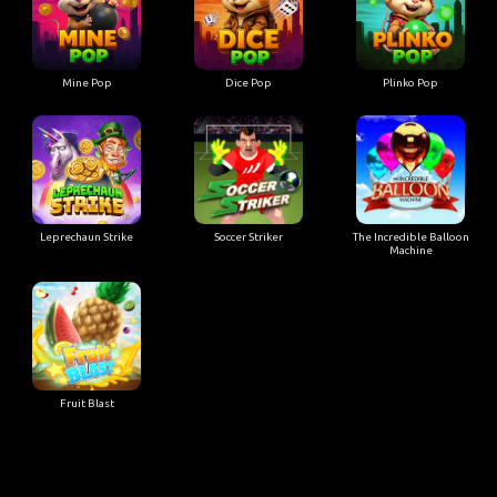
Mine Pop
Dice Pop
Plinko Pop
Leprechaun Strike
Soccer Striker
The Incredible Balloon
Machine
Fruit Blast