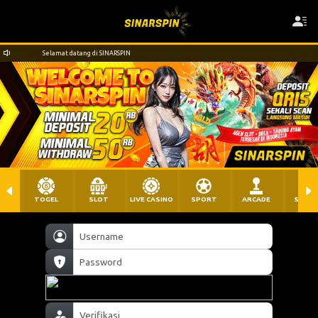
Selamat datang di SINARSPIN
TOGEL
SLOT
LIVE CASINO
SPORT
ARCADE
SABU