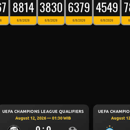
67
8814
3830
6379
4549
7
26
6/8/2026
6/8/2026
6/8/2026
6/8/2026
6
IERS
E-FOOTBALL F24 ELITE CLUB FRIENDLY
E-
August 7, 2026 — 12:15 WIB
0 : 0