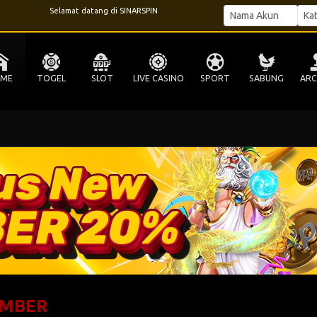
Selamat datang di SINARSPIN
ME
TOGEL
SLOT
LIVE CASINO
SPORT
SABUNG
ARC
EMBER