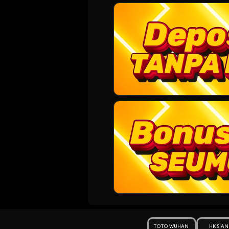
TOTO WUHAN
HK SIA