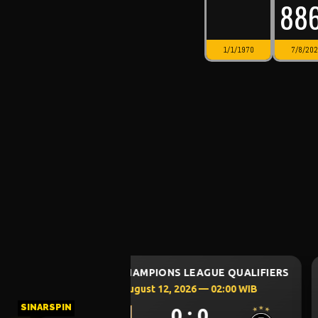
88
1/1/1970
7/8/20
UEFA CHAMPIONS LEAGUE QUALIF
August 11, 2026 — 22:59 WIB
SINARSPIN
0 : 0