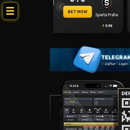
Previous
BET NOW
Union 
Bodo Glimt
Gill
0.75
0.82
-0.75
TELEGRA
Daftar
Login