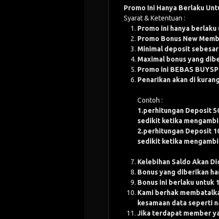
Promo Ini Hanya Berlaku Unt
Syarat & Ketentuan :
Promo ini hanya berlak
Promo Bonus New Member
Minimal deposit sebesar
Maximal bonus yang dibe
Promo ini BEBAS BUYSP
Penarikan akan di kuran
Contoh :
1.perhitungan Deposit 50
sedikit ketika mengambi
2.perhitungan Deposit 10
sedikit ketika mengambi
Kelebihan Saldo Akan Dic
Bonus yang diberikan ha
Bonus ini berlaku untuk
Kami berhak membatalkan
kesamaan data seperti na
Jika terdapat member y