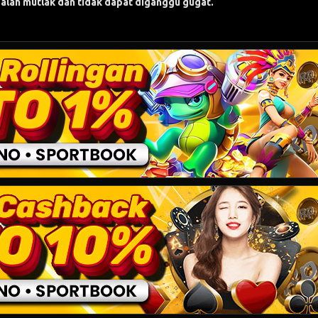
lah mutlak dan tidak dapat diganggu gugat.