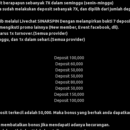
t berapapun sebanyak 7X dalam seminggu (senin-minggu)
a sudah melakukan deposit sebanyak 7X, dan dipilih dari jumlah d
jib melalui Livechat SINARSPIN Dengan melampirkan bukti 7 deposi
 mengikuti promo lainnya (New member, Event facebook, dll).
harus 1x turnover.(Semua provider)
nggu, dan 1x dalam sehari.(Semua provider)
Deposit 100,000
Deposit 60,000
Deposit 50,000
Deposit 50,000
Deposit 80,000
Deposit 50,000
Deposit 150,000
Deposit 100,000
posit terkecil adalah 50,000. Maka bonus yang berhak anda dapatka
 membatalkan bonus jika mendapati adanya kecurangan.