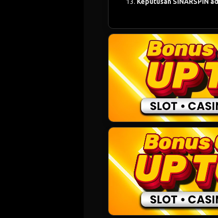
Keputusan SINARSPIN ada